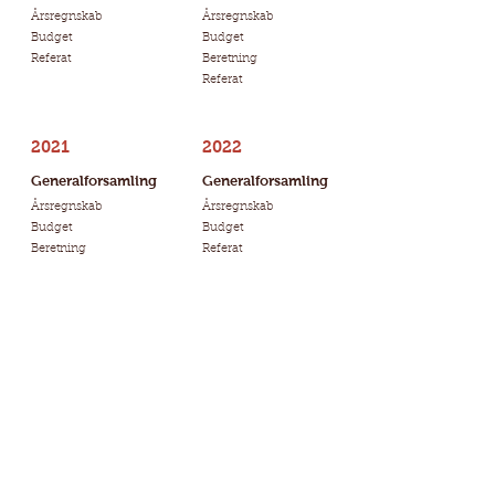
Årsregnskab
Årsregnskab
Budget
Budget
Referat
Beretning
Referat
2021
2022
Generalforsamling
Generalforsamling
Årsregnskab
Årsregnskab
Budget
Budget
Beretning
Referat
Referat
2023
2024
Generalforsamling
Generalforsamling
Årsregnskab
Årsregnskab
Budget
Årsregnskab noter
Præsentation
Budget
Referat
Referat